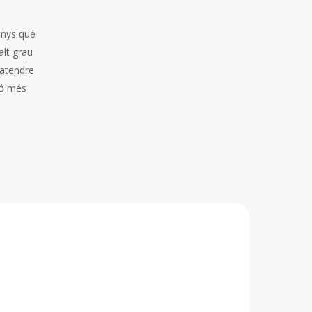
anys que
alt grau
 atendre
ió més