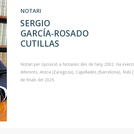
NOTARI
SERGIO
GARCÍA-ROSADO
CUTILLAS
Notari per oposició a Notaries des de l’any 2002. Ha exerc
diferents, Ateca (Zaragoza), Capellades (Barcelona), Rubí 
de finals del 2025.